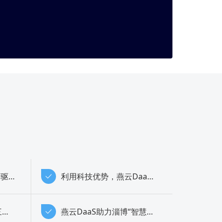
高效打破信息壁垒 创新驱动数字中国&mdash;&mdash;因特睿亮相2018数博会
利用科技优势，燕云DaaS助力威海“智慧防控”
燕云DaaS助力福建省三明市精准打赢疫情防控战
燕云DaaS助力淄博“智慧战役”