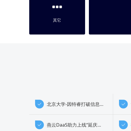
其它
北京大学-因特睿打破信息孤岛项目成果获国家技术发明一等奖
燕云DaaS助力上线“延庆区开复工信息登记系统”